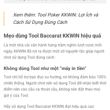
Xem thêm:
Tool Poker KKWIN: Lợi Ích và
Cách Sử Dụng Đúng Cách
Mẹo dùng Tool Baccarat KKWIN hiệu quả
Là một nhà cái vận hành hàng trăm nghìn lượt cược mỗi
ngày, KKWIN đã rút ra được một số nguyên tắc giúp người
chơi sử dụng Tool đúng cách:
Không dùng Tool như một “máy in tiền”
Tool chỉ hỗ trợ bạn đọc xu hướng, nó không đảm bảo 100%
chiến thắng. Người chơi nên sử dụng Tool để nhận biết thời
điểm nên vào cầu và thoát cầu, không nên đặt theo mọi
gợi ý của Tool.
Hãy sử dụng Tool Baccarat KKWIN đạt hiệu quả cao