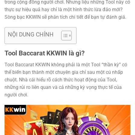
trong cộng đồng người chơi. Nhưng liệu những Tool này có
thực sự hiệu quả hay chỉ là một hình thức lừa đảo mới?
Sòng bạc KKWIN sẽ phân tích chi tiết để bạn tự đánh giá.
NỘI DUNG CHÍNH
Tool Baccarat KKWIN là gì?
Tool Baccarat KKWIN không phải là một Tool “thần kỳ” có
thể biến bạn thành một chuyên gia chỉ sau một cú nhấp
chuột. Nhà cái hiểu rõ cách thức hoạt động của Tool,
những rủi ro liên quan và cả những kỳ vọng thực tế của
người chơi.