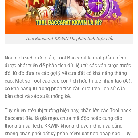
Tool Baccarat KKWIN khi phân tích trực tiếp
Nói một cách đơn giản, Tool Baccarat là một phần mềm
được phát triển để phân tích dữ liệu từ các ván cược trước
đó, từ đó đưa ra các gợi ý về cửa đặt có khả năng thắng
cao. Một số Tool cao cấp còn tích hợp trí tuệ nhân tạo (AI),
có khả năng tự động phân tích cầu dựa trên lịch sử của
bàn chơi và xác suất thống kê.
Tuy nhiên, trên thị trường hiện nay, phần lớn các Tool hack
Baccarat đều là giả mạo, chứa mã độc hoặc cung cấp
thông tin sai lệch. KKWIN không khuyến khích và cũng
không phân phối bất kỳ phần mềm bất hợp pháp nào. Tuy