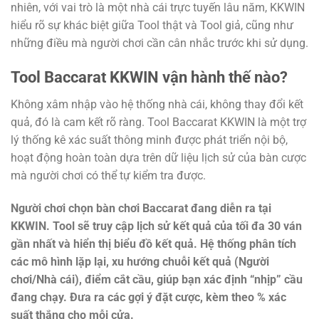
nhiên, với vai trò là một nhà cái trực tuyến lâu năm, KKWIN
hiểu rõ sự khác biệt giữa Tool thật và Tool giả, cũng như
những điều mà người chơi cần cân nhắc trước khi sử dụng.
Tool Baccarat KKWIN vận hành thế nào?
Không xâm nhập vào hệ thống nhà cái, không thay đổi kết
quả, đó là cam kết rõ ràng. Tool Baccarat KKWIN là một trợ
lý thống kê xác suất thông minh được phát triển nội bộ,
hoạt động hoàn toàn dựa trên dữ liệu lịch sử của bàn cược
mà người chơi có thể tự kiểm tra được.
Người chơi chọn bàn chơi Baccarat đang diễn ra tại
KKWIN. Tool sẽ truy cập lịch sử kết quả của tối đa 30 ván
gần nhất và hiển thị biểu đồ kết quả. Hệ thống phân tích
các mô hình lặp lại, xu hướng chuỗi kết quả (Người
chơi/Nhà cái), điểm cắt cầu, giúp bạn xác định “nhịp” cầu
đang chạy. Đưa ra các gợi ý đặt cược, kèm theo % xác
suất thắng cho mỗi cửa.