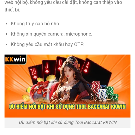
web nội bộ, không yêu cầu cài đặt, không can thiệp vào
thiết bị.
Không truy cập bộ nhớ.
Không xin quyền camera, microphone.
Không yêu cầu mật khẩu hay OTP.
Ưu điểm nổi bật khi sử dụng Tool Baccarat KKWIN