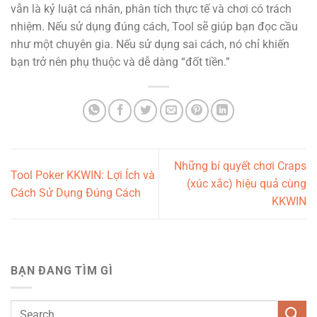
vẫn là kỷ luật cá nhân, phân tích thực tế và chơi có trách
nhiệm. Nếu sử dụng đúng cách, Tool sẽ giúp bạn đọc cầu
như một chuyên gia. Nếu sử dụng sai cách, nó chỉ khiến
bạn trở nên phụ thuộc và dễ dàng “đốt tiền.”
Những bí quyết chơi Craps
Tool Poker KKWIN: Lợi Ích và
(xúc xắc) hiệu quả cùng
Cách Sử Dụng Đúng Cách
KKWIN
BẠN ĐANG TÌM GÌ