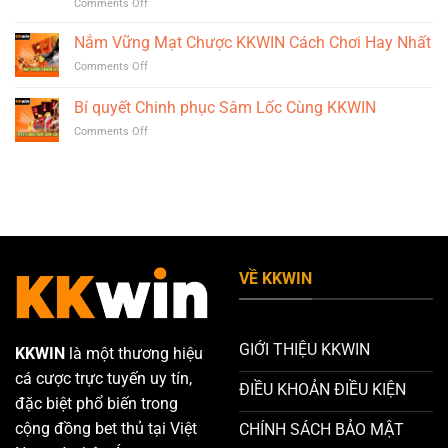
on
Comments Off
Sicbo
Mẹo
Bí
KKWIN
Chơi
Quyết
Nhanh
Nắm Vững Mạt Chược KKWIN Cách Chơi Hay Nhất
Chiến
Chóng
on
Comments Off
Thắng
Nắm
Liêng
Vững
Bí quyết Chinh phục Sâm Lốc Cùng KKWIN
KKWIN:
Mạt
Không
on
Comments Off
Chược
Cần
Bí
KKWIN
Bài
quyết
Cách
Đẹp
Chinh
Chơi
phục
Hay
Sâm
Nhất
Lốc
Cùng
KKWIN
VỀ KKWIN
GIỚI THIỆU KKWIN
KKWIN
là một thương hiệu
cá cược trực tuyến uy tín,
ĐIỀU KHOẢN ĐIỀU KIỆN
đặc biệt phổ biến trong
cộng đồng bet thủ tại Việt
CHÍNH SÁCH BẢO MẬT