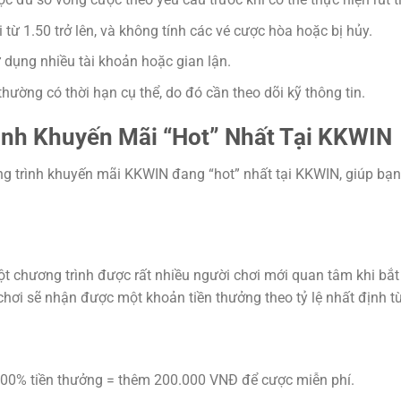
i từ 1.50 trở lên, và không tính các vé cược hòa hoặc bị hủy.
dụng nhiều tài khoản hoặc gian lận.
hường có thời hạn cụ thể, do đó cần theo dõi kỹ thông tin.
nh Khuyến Mãi “Hot” Nhất Tại KKWIN
g trình khuyến mãi KKWIN đang “hot” nhất tại KKWIN, giúp bạn 
ột chương trình được rất nhiều người chơi mới quan tâm khi bắ
 chơi sẽ nhận được một khoản tiền thưởng theo tỷ lệ nhất định từ
00% tiền thưởng = thêm 200.000 VNĐ để cược miễn phí.