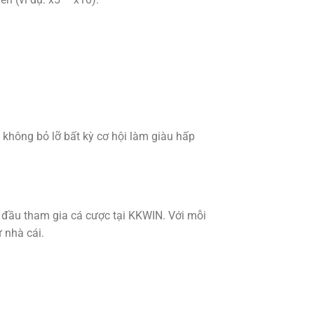
không bỏ lỡ bất kỳ cơ hội làm giàu hấp
t đầu tham gia cá cược tại KKWIN. Với mỗi
 nhà cái.