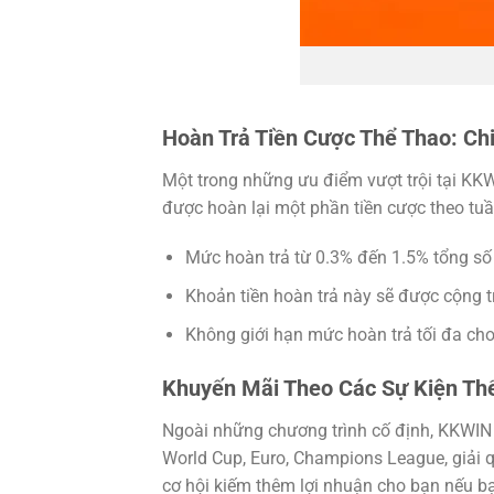
Hoàn Trả Tiền Cược Thể Thao: Chi
Một trong những ưu điểm vượt trội tại KKW
được hoàn lại một phần tiền cược theo tuầ
Mức hoàn trả từ 0.3% đến 1.5% tổng số 
Khoản tiền hoàn trả này sẽ được cộng 
Không giới hạn mức hoàn trả tối đa cho
Khuyến Mãi Theo Các Sự Kiện Th
Ngoài những chương trình cố định, KKWIN 
World Cup, Euro, Champions League, giải
cơ hội kiếm thêm lợi nhuận cho bạn nếu bạ