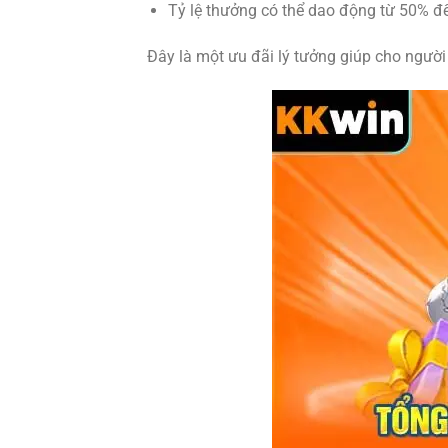
Tỷ lệ thưởng có thể dao động từ 50% đ
Đây là một ưu đãi lý tưởng giúp cho người