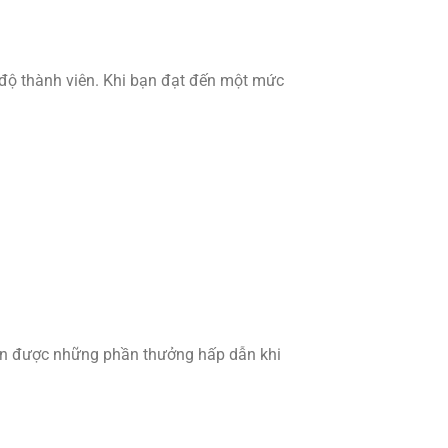
 độ thành viên. Khi bạn đạt đến một mức
hận được những phần thưởng hấp dẫn khi