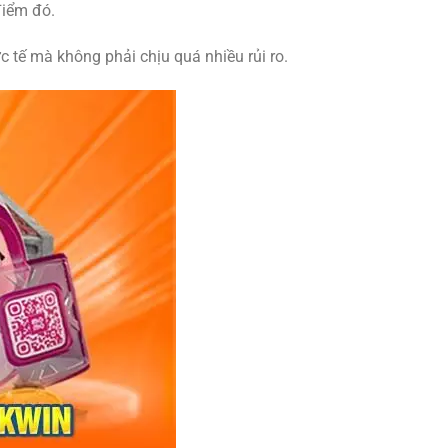
điểm đó.
 tế mà không phải chịu quá nhiều rủi ro.