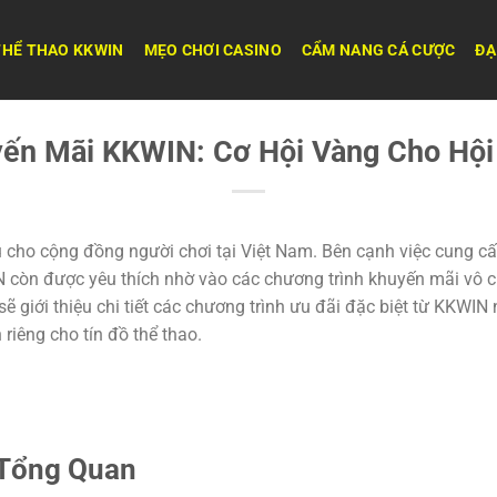
THỂ THAO KKWIN
MẸO CHƠI CASINO
CẨM NANG CÁ CƯỢC
ĐẠ
ến Mãi KKWIN: Cơ Hội Vàng Cho Hội
 cho cộng đồng người chơi tại Việt Nam. Bên cạnh việc cung cấ
 còn được yêu thích nhờ vào các chương trình khuyến mãi vô c
 sẽ giới thiệu chi tiết các chương trình ưu đãi đặc biệt từ KKWI
riêng cho tín đồ thể thao.
 Tổng Quan