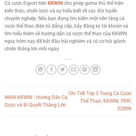
Cá cược Esport trên
KKWIN
cho phép game thủ thể hiện
kiến thức, chiến lược và sự hiểu biết về các đội tuyển
chuyên nghiệp. Nếu bạn đang tìm kiếm một nền tảng cá
cược thể thao điện tử đẳng cấp, hãy đăng ký tài khoản và
tìm hiểu thêm về hướng dẫn cá cược thể thao của KKWIN
ngay hôm nay để bắt đầu trải nghiệm và có cơ hội giành
chiến thắng lớn mỗi ngày.
Chi Tiết Top 3 Trang Cá Cược
MMA KKWIN : Hướng Dẫn Cá
Thể Thao: KKWIN, 789F,
Cược và Bí Quyết Thắng Lớn
32WIN