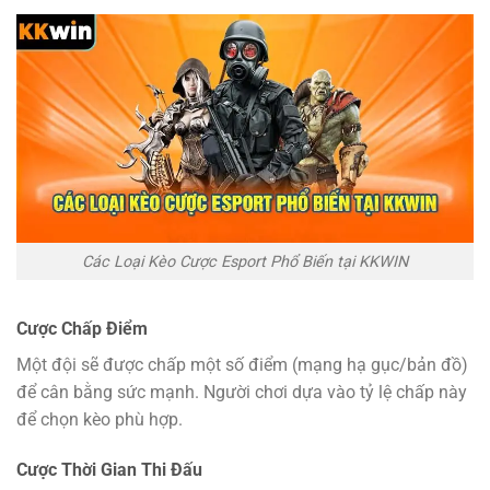
Các Loại Kèo Cược Esport Phổ Biến tại KKWIN
Cược Chấp Điểm
Một đội sẽ được chấp một số điểm (mạng hạ gục/bản đồ)
để cân bằng sức mạnh. Người chơi dựa vào tỷ lệ chấp này
để chọn kèo phù hợp.
Cược Thời Gian Thi Đấu