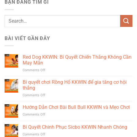
BẠN ĐANG TÌM GÌ
BÀI VIẾT GẦN ĐÂY
Red Dog KKWIN: Bí Quyết Chiến Thắng Không Cần
May Mắn
on
Comments Off
Red
Dog
Bí quyết chơi Rồng Hổ KKWIN để gia tăng cơ hội
KKWIN:
thắng
Bí
on
Comments Off
Quyết
Bí
Chiến
quyết
Hướng Dẫn Chơi Bài Bull Bull KKWIN và Mẹo Chơi
Thắng
chơi
Không
on
Comments Off
Rồng
Cần
Hướng
Hổ
May
Dẫn
Bí Quyết Chinh Phục Sicbo KKWIN Nhanh Chóng
KKWIN
Mắn
Chơi
để
on
Comments Off
Bài
gia