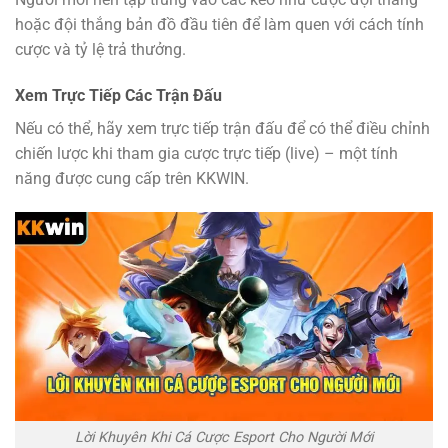
hoặc đội thắng bản đồ đầu tiên để làm quen với cách tính
cược và tỷ lệ trả thưởng.
Xem Trực Tiếp Các Trận Đấu
Nếu có thể, hãy xem trực tiếp trận đấu để có thể điều chỉnh
chiến lược khi tham gia cược trực tiếp (live) – một tính
năng được cung cấp trên KKWIN.
Lời Khuyên Khi Cá Cược Esport Cho Người Mới