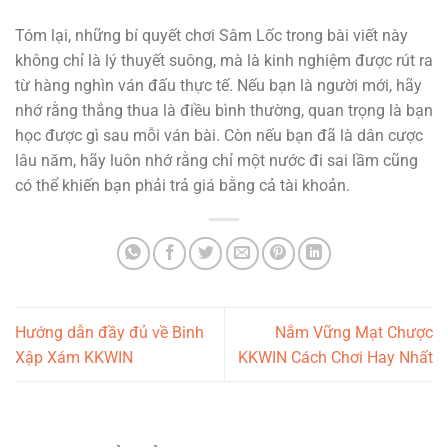
Tóm lại, những bí quyết chơi Sâm Lốc trong bài viết này
không chỉ là lý thuyết suông, mà là kinh nghiệm được rút ra
từ hàng nghìn ván đấu thực tế. Nếu bạn là người mới, hãy
nhớ rằng thắng thua là điều bình thường, quan trọng là bạn
học được gì sau mỗi ván bài. Còn nếu bạn đã là dân cược
lâu năm, hãy luôn nhớ rằng chỉ một nước đi sai lầm cũng
có thể khiến bạn phải trả giá bằng cả tài khoản.
Hướng dẫn đầy đủ về Binh
Nắm Vững Mạt Chược
Xập Xám KKWIN
KKWIN Cách Chơi Hay Nhất