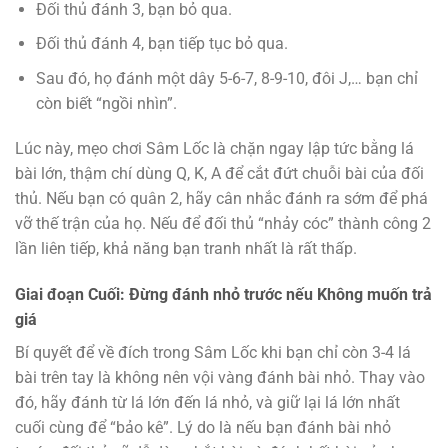
Đối thủ đánh 3, bạn bỏ qua.
Đối thủ đánh 4, bạn tiếp tục bỏ qua.
Sau đó, họ đánh một dây 5-6-7, 8-9-10, đôi J,… bạn chỉ
còn biết “ngồi nhìn”.
Lúc này, mẹo chơi Sâm Lốc là chặn ngay lập tức bằng lá
bài lớn, thậm chí dùng Q, K, A để cắt đứt chuỗi bài của đối
thủ. Nếu bạn có quân 2, hãy cân nhắc đánh ra sớm để phá
vỡ thế trận của họ. Nếu để đối thủ “nhảy cóc” thành công 2
lần liên tiếp, khả năng bạn tranh nhất là rất thấp.
Giai đoạn Cuối: Đừng đánh nhỏ trước nếu Không muốn trả
giá
Bí quyết để về đích trong Sâm Lốc khi bạn chỉ còn 3-4 lá
bài trên tay là không nên vội vàng đánh bài nhỏ. Thay vào
đó, hãy đánh từ lá lớn đến lá nhỏ, và giữ lại lá lớn nhất
cuối cùng để “bảo kê”. Lý do là nếu bạn đánh bài nhỏ