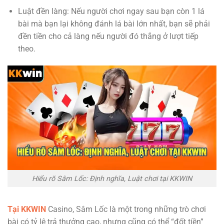
Luật đền làng: Nếu người chơi ngay sau bạn còn 1 lá
bài mà bạn lại không đánh lá bài lớn nhất, bạn sẽ phải
đền tiền cho cả làng nếu người đó thắng ở lượt tiếp
theo.
Hiểu rõ Sâm Lốc: Định nghĩa, Luật chơi tại KKWIN
Tại KKWIN
Casino, Sâm Lốc là một trong những trò chơi
bài có tỷ lệ trả thưởng cao, nhưng cũng có thể “đốt tiền”