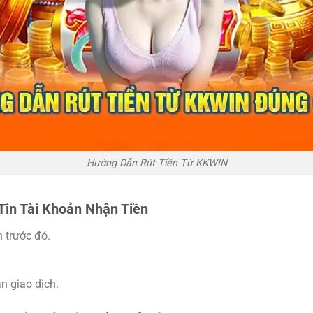
Hướng Dẫn Rút Tiền Từ KKWIN
Tin Tài Khoản Nhận Tiền
 trước đó.
n giao dịch.