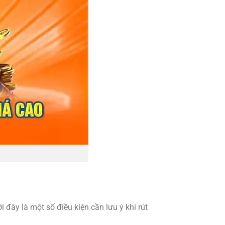
 đây là một số điều kiện cần lưu ý khi rút