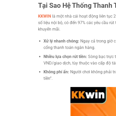
Tại Sao Hệ Thống Thanh
KKWIN
là một nhà cái hoạt động liên tục 
số liệu nội bộ, có đến 97% các yêu cầu rút
khuyến mãi.
Xử lý nhanh chóng:
Ngay cả trong giờ ca
cổng thanh toán ngân hàng.
Nhiều lựa chọn rút tiền:
Sòng bạc trực t
VND/giao dịch, tùy thuộc vào cấp độ tà
Không phí ẩn:
Người chơi không phải trả
tiền”.