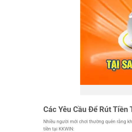
Các Yêu Cầu Để Rút Tiền
Nhiều người mới chơi thường quên rằng khôn
tiền tại KKWIN: