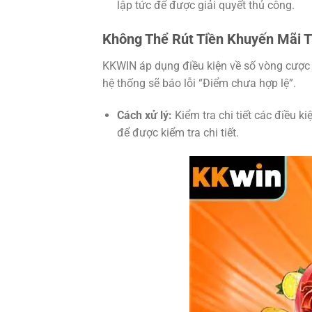
lập tức để được giải quyết thủ công.
Không Thể Rút Tiền Khuyến Mãi 
KKWIN áp dụng điều kiện về số vòng cược 
hệ thống sẽ báo lỗi “Điểm chưa hợp lệ”.
Cách xử lý:
Kiểm tra chi tiết các điều k
để được kiểm tra chi tiết.