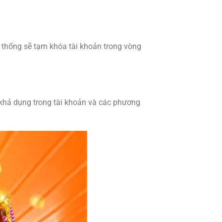
 thống sẽ tạm khóa tài khoản trong vòng
ư khả dụng trong tài khoản và các phương